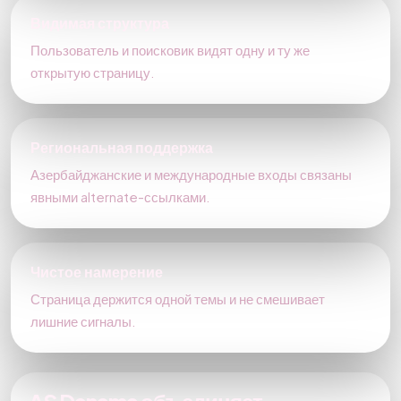
Видимая структура
Пользователь и поисковик видят одну и ту же
открытую страницу.
Региональная поддержка
Азербайджанские и международные входы связаны
явными alternate-ссылками.
Чистое намерение
Страница держится одной темы и не смешивает
лишние сигналы.