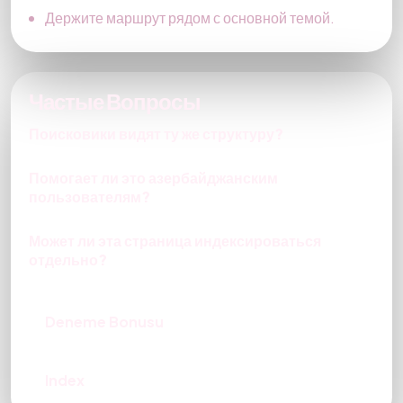
Держите маршрут рядом с основной темой.
Частые Вопросы
Поисковики видят ту же структуру?
Помогает ли это азербайджанским
пользователям?
Может ли эта страница индексироваться
отдельно?
Deneme Bonusu
Index