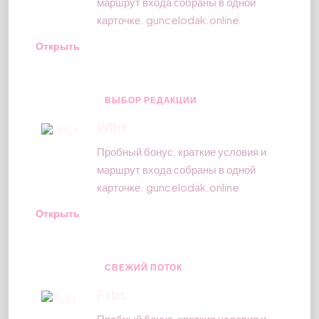
маршрут входа собраны в одной
карточке. guncelodak.online
Открыть
ВЫБОР РЕДАКЦИИ
Wlbt
Пробный бонус, краткие условия и
маршрут входа собраны в одной
карточке. guncelodak.online
Открыть
СВЕЖИЙ ПОТОК
Fxbt